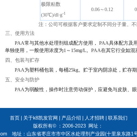
极限粘数
0.06～0.12
-1
(30℃)/dl·g
注：公司可根据客户要求定制不同分子量、不同
三、使用方法
PAA
常与其他水处理剂组成配方使用，
PAA
具体配方及
单独使用，一般使用浓度为1～15mg/L。
PAA
在其它行业如混
四、包装与贮存
PAA
为塑料桶包装，每桶25kg。贮于室内阴凉处，贮存
五、安全与防护
PAA
为弱酸性，操作时注意劳动保护，应避免与皮肤、眼
首页
|
关于k8凯发官网
|
产品介绍
|
人才招聘
|
联系我们
版权所有© ：2006-2023 网址：
com
地址：山东省枣庄市市中区水处理剂产业园(十里泉东路1号) 鲁I