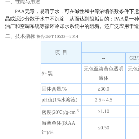
一、性能与用途
PAA
无毒，易溶于水，可在碱性和中等浓缩倍数条件下运
晶或泥沙分散于水中不沉淀，从而达到阻垢目的；
PAA
是一种
油厂和空调系统等循环冷却水系统中的阻垢。还广泛应用于造
二、技术指标
符合GB/T 10533—2014
项 目
--
GB/
无色至淡黄色透明
无色
外 观
液体
固体含量/%
≥30.0
pH值(1%水溶液)
2.5～4.5
-3
≥1.10
密度(20℃)/g·cm
游离单体(以AA
≤0.50
计)/%