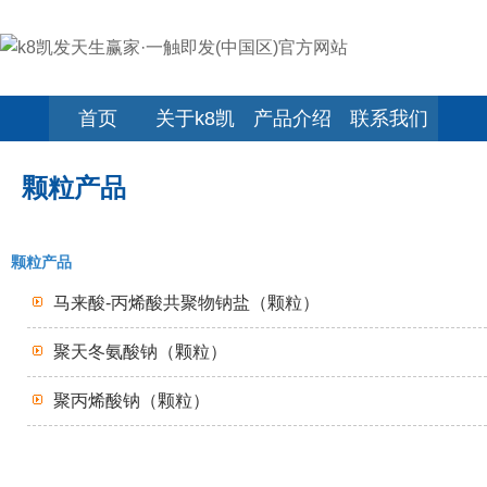
首页
关于k8凯
产品介绍
联系我们
发官网
颗粒产品
颗粒产品
马来酸-丙烯酸共聚物钠盐（颗粒）
聚天冬氨酸钠（颗粒）
聚丙烯酸钠（颗粒）