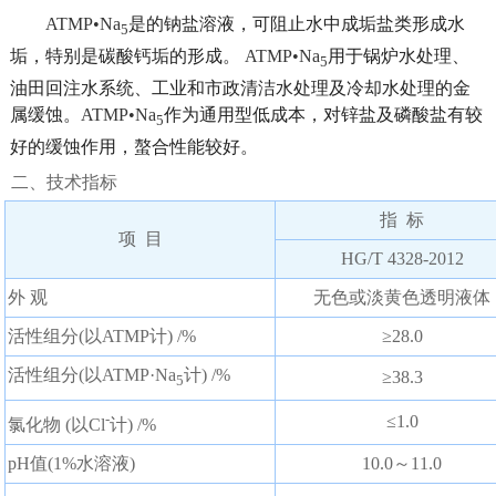
ATMP•Na
是的钠盐溶液，可阻止水中成垢盐类形成水
5
垢，特别是碳酸钙垢的形成。
ATMP•Na
用于锅炉水处理、
5
油田回注水系统、工业和市政清洁水处理及冷却水处理的金
属缓蚀。
ATMP•Na
作为通用型低成本，对锌盐及磷酸盐有较
5
好的缓蚀作用，螯合性能较好。
二、技术指标
指 标
项 目
HG/T 4328-2012
外 观
无色或淡黄色透明液体
活性组分(以ATMP计) /%
≥28.0
活性组分(以ATMP·Na
计) /%
≥38.3
5
-
≤1.0
氯化物 (以Cl
计) /%
pH值(1%水溶液)
10.0～11.0