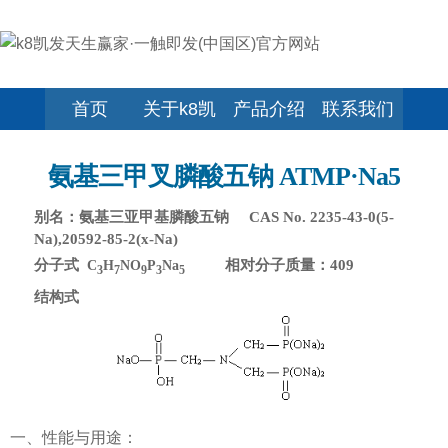
首页
关于k8凯
产品介绍
联系我们
发官网
氨基三甲叉膦酸五钠 ATMP·Na5
别名：氨基三亚甲基膦酸五钠 CAS No. 2235-43-0(5-
Na),20592-85-2(x-Na)
分子式
相对分子质量：409
C
H
NO
P
Na
3
7
9
3
5
结构式
一、性能与用途：