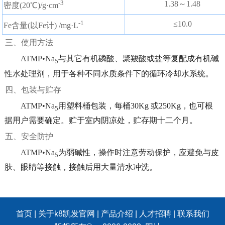
-3
1.38～1.48
密度(20℃)/g·cm
-1
≤10.0
Fe含量(以Fe计) /mg·L
三、使用方法
ATMP•Na
与其它有机磷酸、聚羧酸或盐等复配成有机碱
5
性水处理剂，用于各种不同水质条件下的循环冷却水系统。
四、包装与贮存
ATMP•Na
用塑料桶包装，每桶30Kg 或250Kg，也可根
5
据用户需要确定。贮于室内阴凉处，贮存期十二个月。
五、安全防护
ATMP•Na
为弱碱性，操作时注意劳动保护，应避免与皮
5
肤、眼睛等接触，接触后用大量清水冲洗。
首页
|
关于k8凯发官网
|
产品介绍
|
人才招聘
|
联系我们